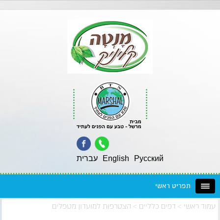
Pусский
English
עברית
תפריט ראשי
עמוד ראשי
>
דפים כלליים
>
הצטרפות למועדון מטפלים